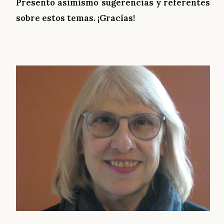
Presento asimismo
sugerencias y referentes
s
obre estos temas.
¡Gr
acias!